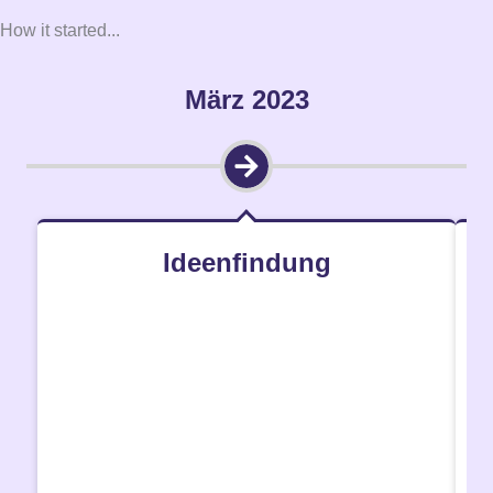
How it started...
März 2023
Ideenfindung
Während Jonathans Arbeit als Mobilitätsmanager
setzte er sich intensiv mit dem Thema
Arbeitswege auseinander. Dabei musste er
feststellen, dass viele Menschen in den
Rushhours um 9 und 16 Uhr alleine im Auto sitzen
und im Stau stehen. Das führt nicht nur zu einer
hohen Feinstaubbelastung, sondern auch zu viel