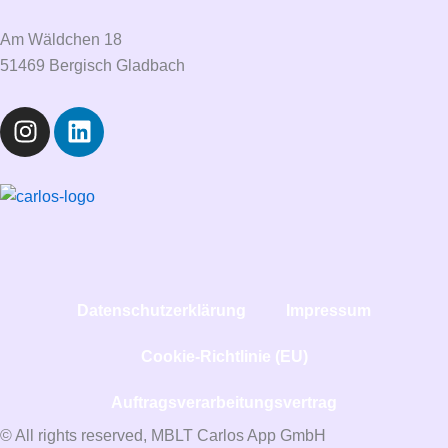
Am Wäldchen 18
51469 Bergisch Gladbach
I
L
n
i
s
n
t
k
a
e
g
d
r
i
a
n
Datenschutzerklärung
Impressum
m
Cookie-Richtlinie (EU)
Auftragsverarbeitungsvertrag
© All rights reserved, MBLT Carlos App GmbH