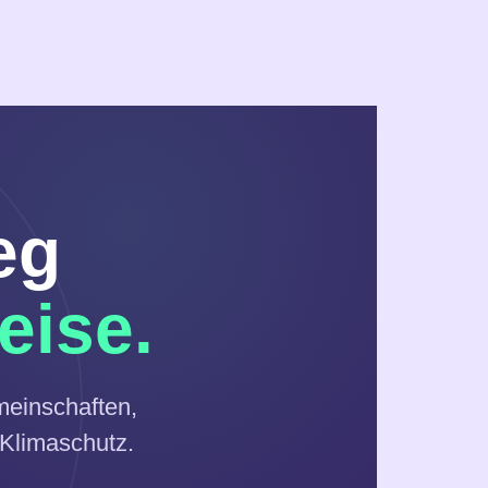
eg
eise.
meinschaften,
 Klimaschutz.