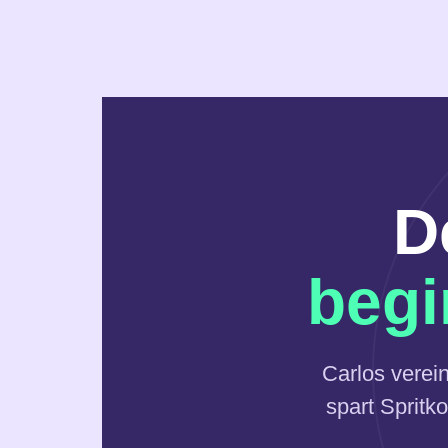
D
begi
Carlos verei
spart Spritk