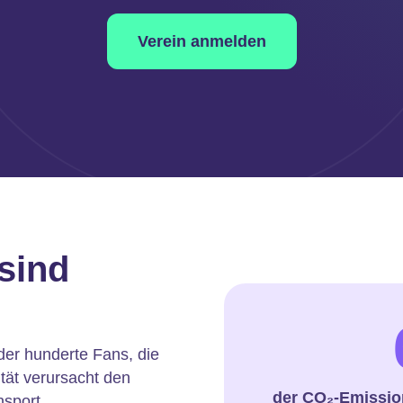
Verein anmelden
sind
der hunderte Fans, die
ität verursacht den
der CO₂-Emissio
nsport.