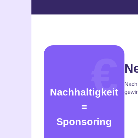
Ne
Nachh
Nachhaltigkeit
gewin
=
Sponsoring